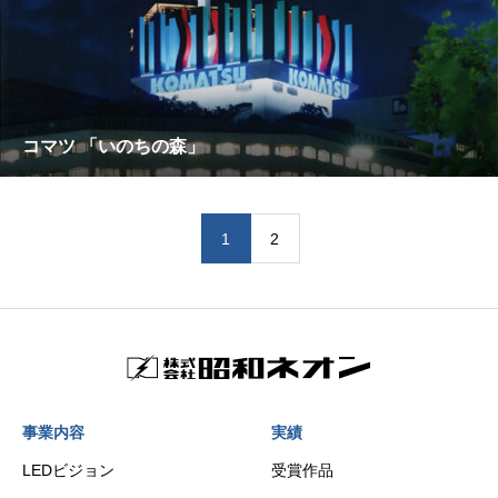
コマツ 「いのちの森」
1
2
事業内容
実績
LEDビジョン
受賞作品