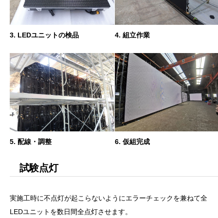
3. LEDユニットの検品
4. 組立作業
5. 配線・調整
6. 仮組完成
試験点灯
実施工時に不点灯が起こらないようにエラーチェックを兼ねて全
LEDユニットを数日間全点灯させます。