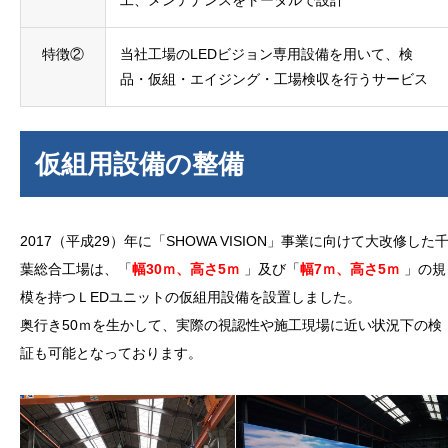
特徴②
当社工場のLEDビジョン専用設備を用いて、検
品・仮組・エイジング・工場検収を行うサービス
仮組用設備の整備
2017（平成29）年に「SHOWA VISION」事業に向けて大改修した
葉総合工場は、「
幅30ｍ、高さ5ｍ
」及び「
幅7ｍ、高さ5ｍ
」の規
模を持つＬEDユニットの仮組用設備を設置しました。
奥行き50ｍを生かして、実際の視認性や施工現場に近い状況下の検
証も可能となっております。