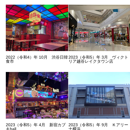
2022（令和4）年 10月 渋谷日韓
2023（令和5）年 3月 ヴィクト
食市
リア越谷レイクタウン店
2023（令和5）年 4月 新宿カブ
2023（令和5）年 9月 Ｋアリー
キhall
ナ横浜