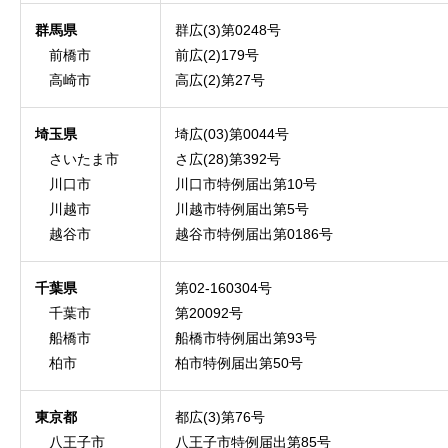
群馬県
群広(3)第0248号
前橋市
前広(2)179号
高崎市
高広(2)第27号
埼玉県
埼広(03)第0044号
さいたま市
さ広(28)第392号
川口市
川口市特例届出第10号
川越市
川越市特例届出第5号
越谷市
越谷市特例届出第0186号
千葉県
第02-160304号
千葉市
第20092号
船橋市
船橋市特例届出第93号
柏市
柏市特例届出第50号
東京都
都広(3)第76号
八王子市
八王子市特例届出第85号