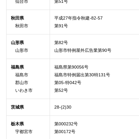
仙台市
第51号
秋田県
平成27年指令秋建-82-57
秋田市
第91号
山形県
第82号
山形市
山形市特例屋外広告業第90号
福島県
福島県第90056号
福島市
福島市特例届出第30特131号
郡山市
第05-特042号
いわき市
第52号
茨城県
28-(2)30
栃木県
第000232号
宇都宮市
第00172号