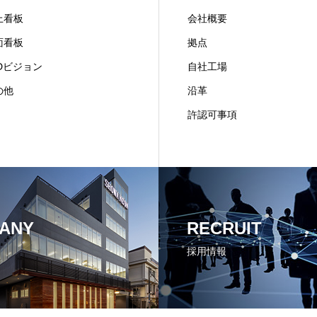
上看板
会社概要
面看板
拠点
EDビジョン
自社工場
の他
沿革
許認可事項
ANY
RECRUIT
採用情報