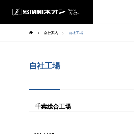
会社案内
自社工場
GREETIN
ごあいさつ
自社工場
SERVICE
COMPANY
事業内容
会社案内
FACTORY
千葉総合工場
自社工場
LEDビジ
SHOWA VISI