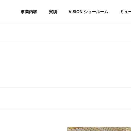
事業内容
実績
VISION ショールーム
ミュ
G
PROFILE
会社概要
HISTORY
沿革
ョン
サイン事業
ON
NEON SIGN・LED SIGN