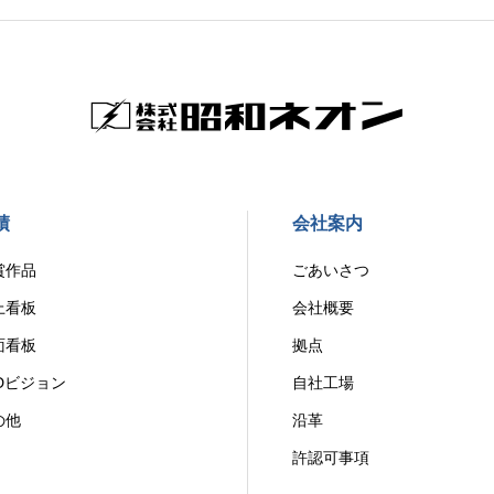
績
会社案内
賞作品
ごあいさつ
上看板
会社概要
面看板
拠点
EDビジョン
自社工場
の他
沿革
許認可事項