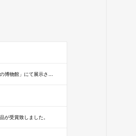
昭和ネオン高村看板ミュージアムの資料10点が「たばこと塩の博物館」にて展示されました。
作品が受賞致しました。