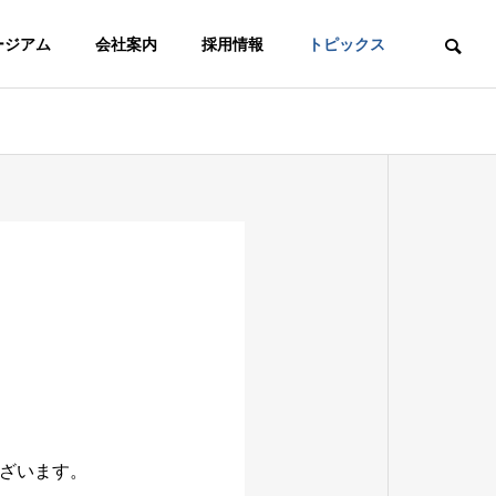
ージアム
会社案内
採用情報
トピックス
ACCESS
拠点
PERMISSION
許認可事項
屋外媒体
ざいます。
OOH Media