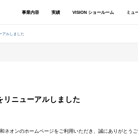
事業内容
実績
VISION ショールーム
ミュ
ーアルしました
G
PROFILE
会社概要
をリニューアルしました
HISTORY
沿革
ョン
サイン事業
和ネオンのホームページをご利用いただき、誠にありがとうご
ON
NEON SIGN・LED SIGN