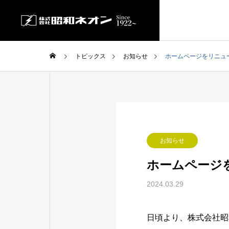
トピックス
お知らせ
ホームページをリニュ
GREETIN
ごあいさつ
SERVICE
COMPANY
お知らせ
事業内容
会社案内
ホームページ
FACTORY
2024.03.29
自社工場
LEDビジ
日頃より、株式会社昭
SHOWA VISI