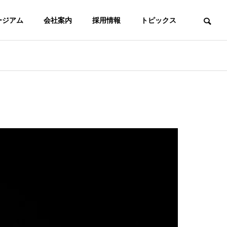
ージアム
会社案内
採用情報
トピックス
ACCESS
拠点
PERMISSION
許認可事項
屋外媒体
OOH Media