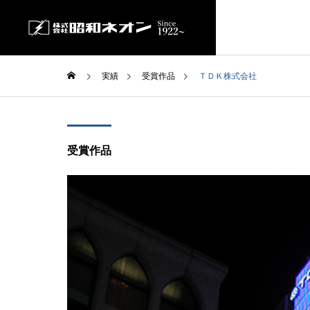
実績
受賞作品
ＴＤＫ株式会社
GREETIN
ごあいさつ
受賞作品
SERVICE
COMPANY
事業内容
会社案内
FACTORY
自社工場
LEDビジ
SHOWA VISI