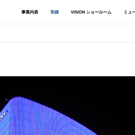
事業内容
実績
VISION ショールーム
ミュ
G
PROFILE
会社概要
HISTORY
沿革
ョン
サイン事業
ON
NEON SIGN・LED SIGN