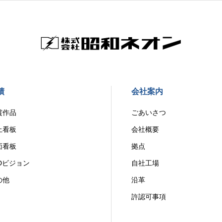
績
会社案内
賞作品
ごあいさつ
上看板
会社概要
面看板
拠点
EDビジョン
自社工場
の他
沿革
許認可事項